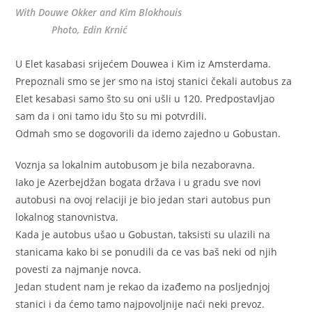
With Douwe Okker and Kim Blokhouis
Photo, Edin Krnić
U Elet kasabasi srijećem Douwea i Kim iz Amsterdama.
Prepoznali smo se jer smo na istoj stanici čekali autobus za
Elet kesabasi samo što su oni ušli u 120. Predpostavljao
sam da i oni tamo idu što su mi potvrdili.
Odmah smo se dogovorili da idemo zajedno u Gobustan.
Voznja sa lokalnim autobusom je bila nezaboravna.
Iako je Azerbejdžan bogata država i u gradu sve novi
autobusi na ovoj relaciji je bio jedan stari autobus pun
lokalnog stanovnistva.
Kada je autobus ušao u Gobustan, taksisti su ulazili na
stanicama kako bi se ponudili da ce vas baš neki od njih
povesti za najmanje novca.
Jedan student nam je rekao da izađemo na posljednjoj
stanici i da ćemo tamo najpovoljnije naći neki prevoz.