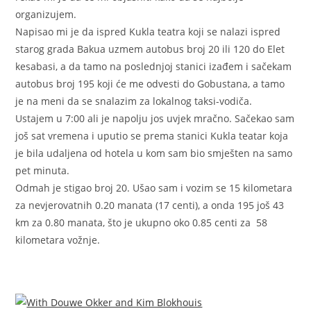
organizujem.
Napisao mi je da ispred Kukla teatra koji se nalazi ispred
starog grada Bakua uzmem autobus broj 20 ili 120 do Elet
kesabasi, a da tamo na poslednjoj stanici izađem i sačekam
autobus broj 195 koji će me odvesti do Gobustana, a tamo
je na meni da se snalazim za lokalnog taksi-vodiča.
Ustajem u 7:00 ali je napolju jos uvjek mračno. Sačekao sam
još sat vremena i uputio se prema stanici Kukla teatar koja
je bila udaljena od hotela u kom sam bio smješten na samo
pet minuta.
Odmah je stigao broj 20. Ušao sam i vozim se 15 kilometara
za nevjerovatnih 0.20 manata (17 centi), a onda 195 još 43
km za 0.80 manata, što je ukupno oko 0.85 centi za 58
kilometara vožnje.