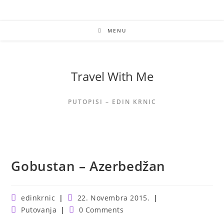
Skip
to
content
MENU
Travel With Me
PUTOPISI – EDIN KRNIC
Gobustan – Azerbedžan
Post
Post
edinkrnic
22. Novembra 2015.
author:
published:
Post
Post
Putovanja
0 Comments
category:
comments: