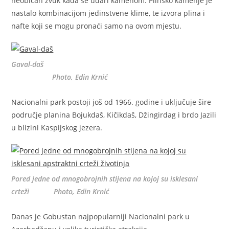
neobičan zvuk kada se udari kamenom. Plinsko kamenje je
nastalo kombinacijom jedinstvene klime, te izvora plina i
nafte koji se mogu pronaći samo na ovom mjestu.
Gaval-daš
Photo, Edin Krnić
Nacionalni park postoji još od 1966. godine i uključuje šire
područje planina Bojukdaš, Kičikdaš, Džingirdag i brdo Jazili
u blizini Kaspijskog jezera.
Pored jedne od mnogobrojnih stijena na kojoj su isklesani
crteži Photo, Edin Krnić
Danas je Gobustan najpopularniji Nacionalni park u