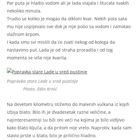
Par puta je hladio vodom ali je lada stajala i štucala svakih
nekoliko minuta.
Trudio se koliko je mogao da otkloni kvar. Nekih pola sata
mu nije uspijevalo sve dok je nije polio sa vodom i zamotao
vlažnom krpom.
I kada smo svi mislili da će zvati nekog od kolega da
nastavimo put, Lada je od straha proradila i od tog
momenta se više nije kvarila.
Popravka stare Lade u sred pustinje
Photo, Edin Krnić
Na devetom kilometru stižemo do malenih vulkana iz kojih
izbija blato. Bilo ih je dvadesetak razne veličine, a
najinteresantniji su bili oni veći na kojima je bilo vidljivo
kako blato ključa, a da pritom nije vrelo. Naprotiv, kada sam
stavio prste u blato, bilo je prilično hladno.