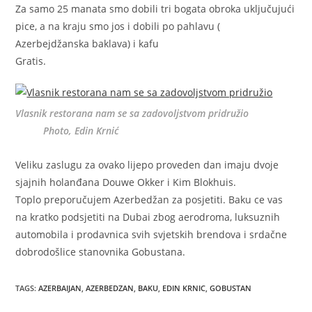
Za samo 25 manata smo dobili tri bogata obroka uključujući
pice, a na kraju smo jos i dobili po pahlavu (
Azerbejdžanska baklava) i kafu
Gratis.
Vlasnik restorana nam se sa zadovoljstvom pridružio
Photo, Edin Krnić
Veliku zaslugu za ovako lijepo proveden dan imaju dvoje
sjajnih holanđana Douwe Okker i Kim Blokhuis.
Toplo preporučujem Azerbedžan za posjetiti. Baku ce vas
na kratko podsjetiti na Dubai zbog aerodroma, luksuznih
automobila i prodavnica svih svjetskih brendova i srdačne
dobrodošlice stanovnika Gobustana.
TAGS
:
AZERBAIJAN
,
AZERBEDZAN
,
BAKU
,
EDIN KRNIC
,
GOBUSTAN