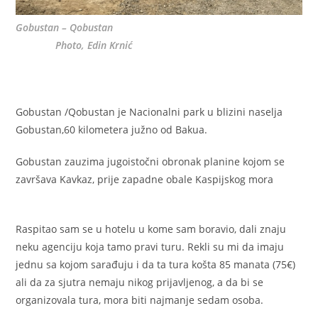
Gobustan – Qobustan
Photo, Edin Krnić
Gobustan /Qobustan je Nacionalni park u blizini naselja
Gobustan,60 kilometera južno od Bakua.
Gobustan zauzima jugoistočni obronak planine kojom se
završava Kavkaz, prije zapadne obale Kaspijskog mora
Raspitao sam se u hotelu u kome sam boravio, dali znaju
neku agenciju koja tamo pravi turu. Rekli su mi da imaju
jednu sa kojom sarađuju i da ta tura košta 85 manata (75€)
ali da za sjutra nemaju nikog prijavljenog, a da bi se
organizovala tura, mora biti najmanje sedam osoba.