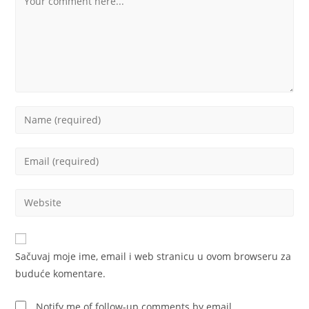
Enter
your
name
Enter
or
your
username
email
Enter
to
address
your
comment
to
website
comment
URL
Sačuvaj moje ime, email i web stranicu u ovom browseru za
(optional)
buduće komentare.
Notify me of follow-up comments by email.