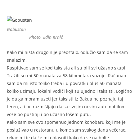
Gobustan
Photo, Edin Krnić
Kako mi nista drugo nije preostalo, odlučio sam da se sam
snalazim.
Raspitivao sam se kod taksista ali su bili svi užasno skupi.
Tražili su mi 50 manata za 58 kilometara voźnje. Računao
sam da mi isto toliko treba i u povratku plus 50 manata
koliko uzimaju lokalni vodiči koji su ujedno i taksisti. Logično
je da ga moram uzeti jer taksisti iz Bakua ne poznaju taj
teren, a i ne razmišljaju da sa svojim novim automobilom
voze po pustinji i po užasno lošem putu.
Kako sam sve ovo spomenuo jednom konobaru koji me je
posluživao u restoranu u kome sam svakog dana večerao,
rekao mi je da će mi objasniti kako da se najbolje