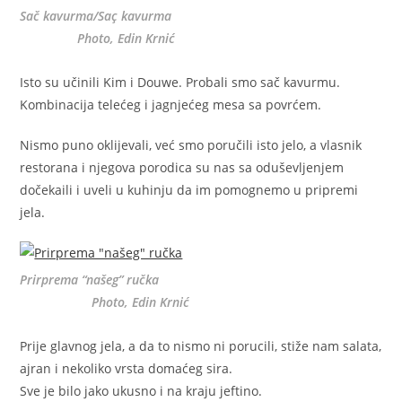
Sač kavurma/Saç kavurma
Photo, Edin Krnić
Isto su učinili Kim i Douwe. Probali smo sač kavurmu.
Kombinacija telećeg i jagnjećeg mesa sa povrćem.
Nismo puno oklijevali, već smo poručili isto jelo, a vlasnik
restorana i njegova porodica su nas sa oduševljenjem
dočekaili i uveli u kuhinju da im pomognemo u pripremi
jela.
Prirprema “našeg” ručka
Photo, Edin Krnić
Prije glavnog jela, a da to nismo ni porucili, stiže nam salata,
ajran i nekoliko vrsta domaćeg sira.
Sve je bilo jako ukusno i na kraju jeftino.