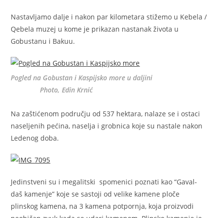
Nastavljamo dalje i nakon par kilometara stižemo u Kebela /
Qebela muzej u kome je prikazan nastanak života u
Gobustanu i Bakuu.
Pogled na Gobustan i Kaspijsko more u daljini
Photo, Edin Krnić
Na zaštićenom području od 537 hektara, nalaze se i ostaci
naseljenih pećina, naselja i grobnica koje su nastale nakon
Ledenog doba.
Jedinstveni su i megalitski spomenici poznati kao “Gaval-
daš kamenje” koje se sastoji od velike kamene ploče
plinskog kamena, na 3 kamena potpornja, koja proizvodi