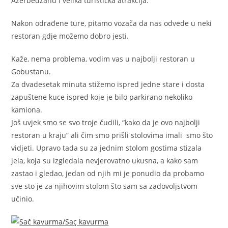
Azerbedžanu i velika turistička atrakcija.
Nakon odrađene ture, pitamo vozača da nas odvede u neki
restoran gdje možemo dobro jesti.
Kaže, nema problema, vodim vas u najbolji restoran u
Gobustanu.
Za dvadesetak minuta stižemo ispred jedne stare i dosta
zapuštene kuce ispred koje je bilo parkirano nekoliko
kamiona.
Još uvjek smo se svo troje čudili, “kako da je ovo najbolji
restoran u kraju” ali čim smo prišli stolovima imali smo što
vidjeti. Upravo tada su za jednim stolom gostima stizala
jela, koja su izgledala nevjerovatno ukusna, a kako sam
zastao i gledao, jedan od njih mi je ponudio da probamo
sve sto je za njihovim stolom što sam sa zadovoljstvom
učinio.