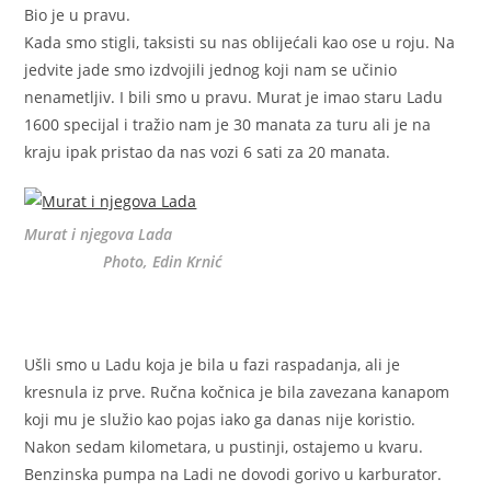
Bio je u pravu.
Kada smo stigli, taksisti su nas oblijećali kao ose u roju. Na
jedvite jade smo izdvojili jednog koji nam se učinio
nenametljiv. I bili smo u pravu. Murat je imao staru Ladu
1600 specijal i tražio nam je 30 manata za turu ali je na
kraju ipak pristao da nas vozi 6 sati za 20 manata.
Murat i njegova Lada
Photo, Edin Krnić
Ušli smo u Ladu koja je bila u fazi raspadanja, ali je
kresnula iz prve. Ručna kočnica je bila zavezana kanapom
koji mu je služio kao pojas iako ga danas nije koristio.
Nakon sedam kilometara, u pustinji, ostajemo u kvaru.
Benzinska pumpa na Ladi ne dovodi gorivo u karburator.