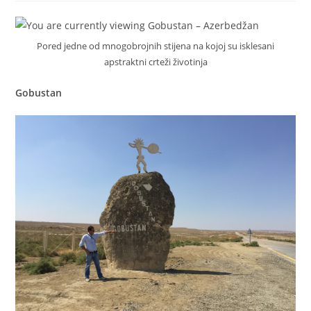
Pored jedne od mnogobrojnih stijena na kojoj su isklesani
apstraktni crteži životinja
Gobustan