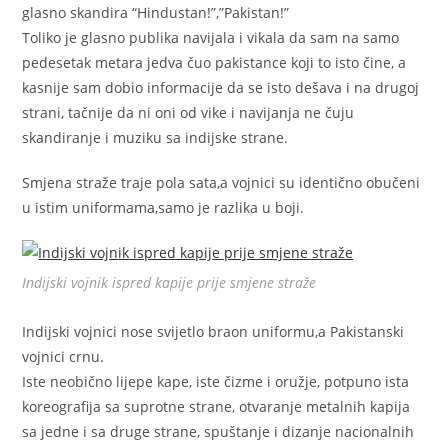
glasno skandira “Hindustan!”,”Pakistan!”
Toliko je glasno publika navijala i vikala da sam na samo
pedesetak metara jedva čuo pakistance koji to isto čine, a
kasnije sam dobio informacije da se isto dešava i na drugoj
strani, tačnije da ni oni od vike i navijanja ne čuju
skandiranje i muziku sa indijske strane.
Smjena straže traje pola sata,a vojnici su identično obučeni
u istim uniformama,samo je razlika u boji.
Indijski vojnik ispred kapije prije smjene straže
Indijski vojnici nose svijetlo braon uniformu,a Pakistanski
vojnici crnu.
Iste neobično lijepe kape, iste čizme i oružje, potpuno ista
koreografija sa suprotne strane, otvaranje metalnih kapija
sa jedne i sa druge strane, spuštanje i dizanje nacionalnih