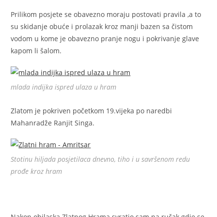
Prilikom posjete se obavezno moraju postovati pravila ,a to
su skidanje obuće i prolazak kroz manji bazen sa čistom
vodom u kome je obavezno pranje nogu i pokrivanje glave
kapom li šalom.
mlada indijka ispred ulaza u hram
Zlatom je pokriven početkom 19.vijeka po naredbi
Mahanradže Ranjit Singa.
Stotinu hiljada posjetilaca dnevno, tiho i u savršenom redu
prođe kroz hram
Nakon obilaska Zlatnog Hrama svratio sam na ručak gdje se