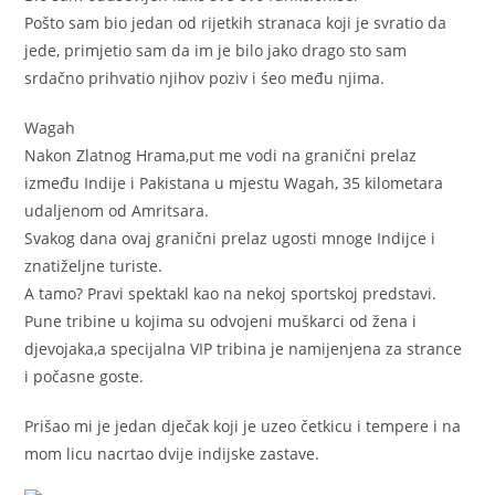
Pošto sam bio jedan od rijetkih stranaca koji je svratio da
jede, primjetio sam da im je bilo jako drago sto sam
srdačno prihvatio njihov poziv i śeo među njima.
Wagah
Nakon Zlatnog Hrama,put me vodi na granični prelaz
između Indije i Pakistana u mjestu Wagah, 35 kilometara
udaljenom od Amritsara.
Svakog dana ovaj granični prelaz ugosti mnoge Indijce i
znatiželjne turiste.
A tamo? Pravi spektakl kao na nekoj sportskoj predstavi.
Pune tribine u kojima su odvojeni muškarci od žena i
djevojaka,a specijalna VIP tribina je namijenjena za strance
i počasne goste.
Prišao mi je jedan dječak koji je uzeo četkicu i tempere i na
mom licu nacrtao dvije indijske zastave.