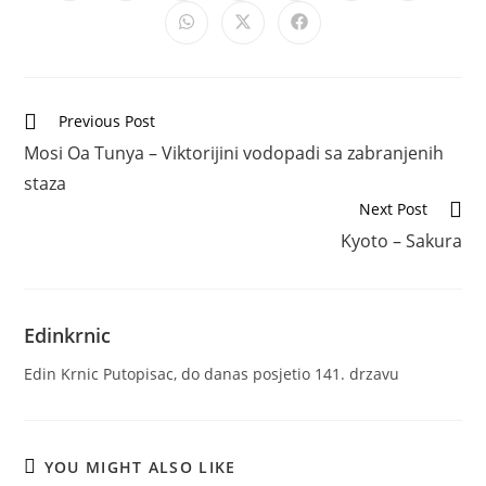
a
a
a
a
a
a
a
Opens
Opens
Opens
new
new
new
new
new
new
new
in
in
in
window
window
window
window
window
window
window
a
a
a
new
new
new
window
window
window
Read
Previous Post
more
Mosi Oa Tunya – Viktorijini vodopadi sa zabranjenih
articles
staza
Next Post
Kyoto – Sakura
Edinkrnic
Edin Krnic Putopisac, do danas posjetio 141. drzavu
YOU MIGHT ALSO LIKE