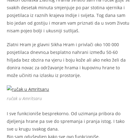
svakih desetak minuta smjenjuje po par stotina vjernika i
posjetilaca iz raznih krajeva Indije i svijeta. Tog dana sam
bio jedan od gostiju i moram vam priznati da u svom životu
nisam pojeo bolji i ukusniji sutlijaš.
Zlatni Hram je glavni Sikha Hram i privlači oko 100 000
posjetilaca dnevno,a besplatno nahrani između 50-60
hiljada bez obzira na vjeru i boju kože ali ako neko želi da
donira novac za održavanje hrama i kupovinu hrane to
može učiniti na izlasku iz prostorije.
ručak u Amritsaru
I sve funkcioniše besprekorno. Od uzimanja pribora do
djeljenja hrane pa sve do spremanja i pranja istog. I tako
sve u krugu svakog dana.
Bio sam oduševljen kako sve ovo funkcioniše.