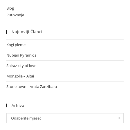
Blog
Putovanja
Najnoviji Članci
Kogi pleme
Nubian Pyramids
Shiraz city of love
Mongolia – Altai
Stone town – vrata Zanzibara
Arhiva
Arhiva
Odaberite mjesec