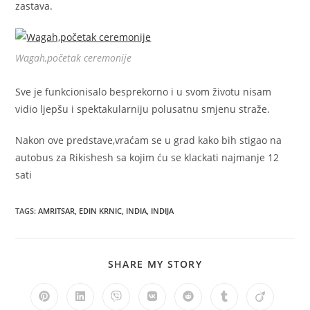
zastava.
Wagah,početak ceremonije
Sve je funkcionisalo besprekorno i u svom životu nisam
vidio ljepšu i spektakularniju polusatnu smjenu straže.
Nakon ove predstave,vraćam se u grad kako bih stigao na
autobus za Rikishesh sa kojim ću se klackati najmanje 12
sati
TAGS
:
AMRITSAR
,
EDIN KRNIC
,
INDIA
,
INDIJA
SHARE
SHARE MY STORY
THIS
CONTENT
Opens
Opens
Opens
Opens
Opens
Opens
Opens
in
in
in
in
in
in
in