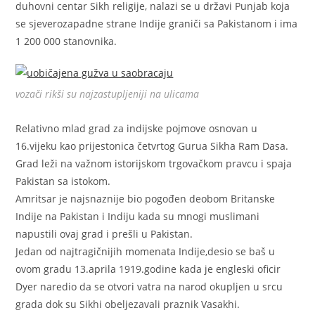
duhovni centar Sikh religije, nalazi se u državi Punjab koja
se sjeverozapadne strane Indije graniči sa Pakistanom i ima
1 200 000 stanovnika.
vozači rikši su najzastupljeniji na ulicama
Relativno mlad grad za indijske pojmove osnovan u
16.vijeku kao prijestonica četvrtog Gurua Sikha Ram Dasa.
Grad leži na važnom istorijskom trgovačkom pravcu i spaja
Pakistan sa istokom.
Amritsar je najsnaznije bio pogođen deobom Britanske
Indije na Pakistan i Indiju kada su mnogi muslimani
napustili ovaj grad i prešli u Pakistan.
Jedan od najtragičnijih momenata Indije,desio se baš u
ovom gradu 13.aprila 1919.godine kada je engleski oficir
Dyer naredio da se otvori vatra na narod okupljen u srcu
grada dok su Sikhi obeljezavali praznik Vasakhi.