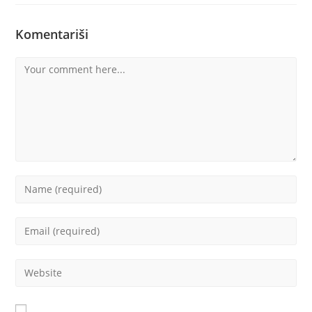
Komentariši
Comment
Enter
your
name
Enter
or
your
username
email
Enter
to
address
your
comment
to
website