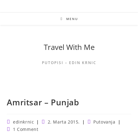
Skip
to
content
MENU
Travel With Me
PUTOPISI – EDIN KRNIC
Amritsar – Punjab
Post
Post
Post
edinkrnic
2. Marta 2015.
Putovanja
author:
published:
category:
Post
1 Comment
comments: