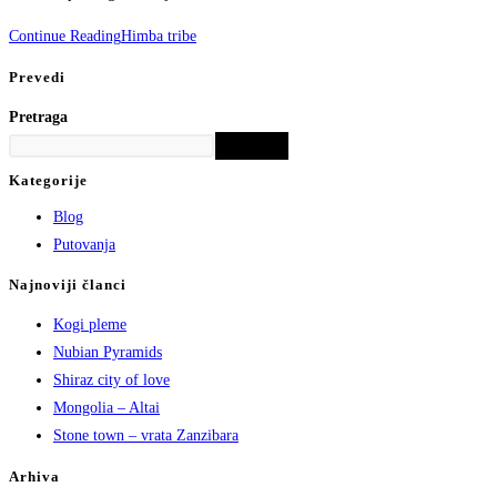
Continue Reading
Himba tribe
Prevedi
Pretraga
Pretraga
Kategorije
Blog
Putovanja
Najnoviji članci
Kogi pleme
Nubian Pyramids
Shiraz city of love
Mongolia – Altai
Stone town – vrata Zanzibara
Arhiva