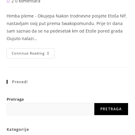
Post
2 0 komentara
comments:
Himba pleme - Okujepa Nakon trodnevne posjete Etoša NP,
nastavljam svoj put prema Swakopomundu. Prije tri dana
sam saznao da se na pedesetak km od Etoše pored grada
Oujuto nalazi…
Himba
Continue Reading
Tribe
Prevedi
Pretraga
PRETRAGA
Kategorije