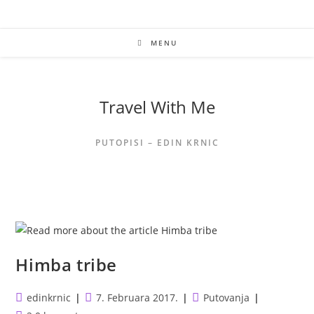
Skip
to
content
MENU
Travel With Me
PUTOPISI – EDIN KRNIC
Himba tribe
Post
Post
Post
edinkrnic
7. Februara 2017.
Putovanja
author:
published:
category: