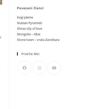
Povezani članci
Kogi pleme
Nubian Pyramids
Shiraz city of love
Mongolia – Altai
o
Stone town – vrata Zanzibara
Pratite Me: