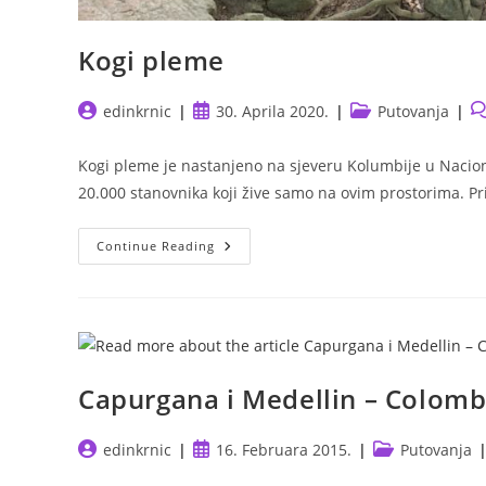
Kogi pleme
Post
Post
Post
Po
edinkrnic
30. Aprila 2020.
Putovanja
author:
published:
category:
c
Kogi pleme je nastanjeno na sjeveru Kolumbije u Nacio
20.000 stanovnika koji žive samo na ovim prostorima. 
Kogi
Continue Reading
Pleme
Capurgana i Medellin – Colomb
Post
Post
Post
edinkrnic
16. Februara 2015.
Putovanja
author:
published:
category: