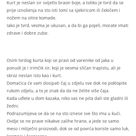
Kurt je neslan sir svijetlo braon boje, a toliko je tvrd da se
prije iznošenja na sto isti lomi sa sjekiricom ili čekičem i
nožem na sitne komade.
Iako je tvrd, veoma je ukusan, a da bi ga pojeli, morate imati
zdrave i dobre zube.
Osim tvrdog kurta koji se pravi od varenike od jaka u
ponudi je i irimčik sir, koji je veoma sličan trapistu, ali je
skroz neslan isto kao i kurt.
Domaćica će vam dosipati čaj u zdjelu sve dok ne poklopite
rukom zdjelu, a to je znak da da ne želite više čaja.
Kada uđete u dom kazaka, niko vas ne pita dali ste gladni ili
žedni.
Podrazumijeva se da se na sto iznese sve što ima u kući.
Ovdje se ne prave nikakve zalihe hrane, a jede se samo
meso i mliječni proizvodi, dok se od povrća koriste samo luk,