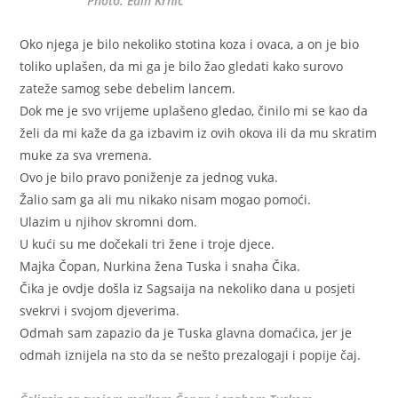
Photo: Edin Krnić
Oko njega je bilo nekoliko stotina koza i ovaca, a on je bio
toliko uplašen, da mi ga je bilo žao gledati kako surovo
zateže samog sebe debelim lancem.
Dok me je svo vrijeme uplašeno gledao, činilo mi se kao da
želi da mi kaže da ga izbavim iz ovih okova ili da mu skratim
muke za sva vremena.
Ovo je bilo pravo poniženje za jednog vuka.
Žalio sam ga ali mu nikako nisam mogao pomoći.
Ulazim u njihov skromni dom.
U kući su me dočekali tri žene i troje djece.
Majka Čopan, Nurkina žena Tuska i snaha Čika.
Čika je ovdje došla iz Sagsaija na nekoliko dana u posjeti
svekrvi i svojom djeverima.
Odmah sam zapazio da je Tuska glavna domaćica, jer je
odmah iznijela na sto da se nešto prezalogaji i popije čaj.