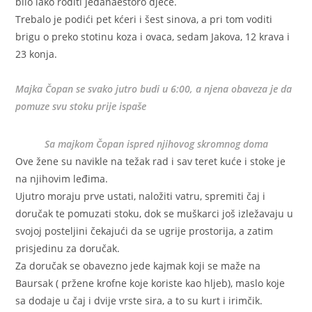
bilo lako roditi jedanaestoro djece.
Trebalo je podići pet kćeri i šest sinova, a pri tom voditi
brigu o preko stotinu koza i ovaca, sedam Jakova, 12 krava i
23 konja.
Majka Čopan se svako jutro budi u 6:00, a njena obaveza je da
pomuze svu stoku prije ispaše
Sa majkom Čopan ispred njihovog skromnog doma
Ove žene su navikle na težak rad i sav teret kuće i stoke je
na njihovim leđima.
Ujutro moraju prve ustati, naložiti vatru, spremiti čaj i
doručak te pomuzati stoku, dok se muškarci još izležavaju u
svojoj posteljini čekajući da se ugrije prostorija, a zatim
prisjedinu za doručak.
Za doručak se obavezno jede kajmak koji se maže na
Baursak ( pržene krofne koje koriste kao hljeb), maslo koje
sa dodaje u čaj i dvije vrste sira, a to su kurt i irimčik.