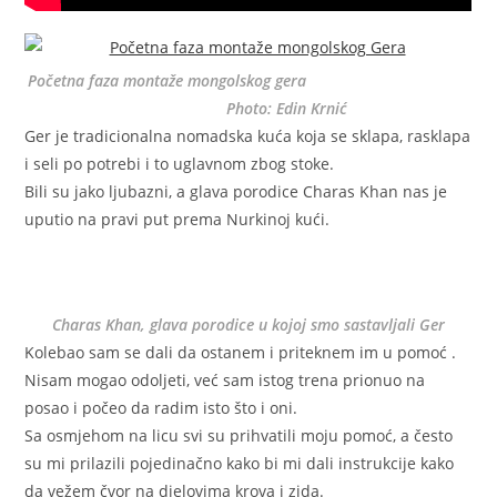
Početna faza montaže mongolskog gera
Photo: Edin Krnić
Ger je tradicionalna nomadska kuća koja se sklapa, rasklapa
i seli po potrebi i to uglavnom zbog stoke.
Bili su jako ljubazni, a glava porodice Charas Khan nas je
uputio na pravi put prema Nurkinoj kući.
Charas Khan, glava porodice u kojoj smo sastavljali Ger
Kolebao sam se dali da ostanem i priteknem im u pomoć .
Nisam mogao odoljeti, već sam istog trena prionuo na
posao i počeo da radim isto što i oni.
Sa osmjehom na licu svi su prihvatili moju pomoć, a često
su mi prilazili pojedinačno kako bi mi dali instrukcije kako
da vežem čvor na djelovima krova i zida.