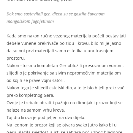
Dok smo sastavljali ger, djeca su se gostila čuvenom
mongolskom jagnjetinom
Kada smo nakon ručno vezenog materijala počeli postavljati
debele vunene prekrivače po zidu i krovu, bilo mi je jasno
da su oni prvi materijali samo estetika u unutrasnjem
prostoru.
Nakon sto smo kompletan Ger obložili presovanom vunom,
slijedilo je pokrivanje sa sivim nepromočivim materijalom
od kojih se prave vojni šatori.
Nakon toga je slijedil estetski dio, a to je bio bijeli prekrivač
preko kompletnog Gera.
Ovdje je trebalo obratiti pažnju na dimnjak i prozor koji se
nalaze na samom vrhu krova.
Taj dio krova je podijeljen na dva dijela.
Na jednom je prozor koji se otvara svako jutro kako bi u
Geru ulazila svjetlost, a isti se zatvara noću zbog hladnoće,