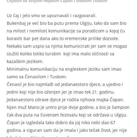
Čeljasin sa svojom majkom Čopan i snahom Tuskom
Uz čaj i jelo smo se upoznavali i razgovarali.
Bukenbaj je već bio ba putu prema Ulgiju, tako da sam bio
na milost i nemilost komunikacije sa porodicom u kojoj ću
boraviti bar pet dana ako to vremenske prilike dozvole.
Nekako sam uspio sa njima komunicirati jer sam se mogao
služiti koliko toliko turskim koji ima malo sličnosti sa
kazaškim jezikom.
Minimalnu komunikaciju na engleskom jeziku sam imao
samo sa Čenasilom i Tuskom.
Čenasil je bio najmlađi od jedanaestoro djece, a ujedno i
jedini koji nije bio oženjen jer je imao tek 21. godinu.
Jedanaestoro zdrave djece je rodila njihova majka Čopan.
Njen muž Mano je umro prije dvije godine, a bio je šampion
čak dva puta na čuvenom festivalu koji se održava u Ulgiju.
Čopan je izgledala tako dobro da joj niko nebi dao 67
godina, a siguran sam da je imala i jako težak život, jer nije