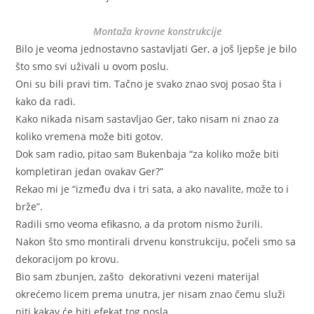
Montaža krovne konstrukcije
Bilo je veoma jednostavno sastavljati Ger, a još ljepše je bilo
što smo svi uživali u ovom poslu.
Oni su bili pravi tim. Tačno je svako znao svoj posao šta i
kako da radi.
Kako nikada nisam sastavljao Ger, tako nisam ni znao za
koliko vremena može biti gotov.
Dok sam radio, pitao sam Bukenbaja “za koliko može biti
kompletiran jedan ovakav Ger?”
Rekao mi je “između dva i tri sata, a ako navalite, može to i
brže”.
Radili smo veoma efikasno, a da protom nismo žurili.
Nakon što smo montirali drvenu konstrukciju, počeli smo sa
dekoracijom po krovu.
Bio sam zbunjen, zašto dekorativni vezeni materijal
okrećemo licem prema unutra, jer nisam znao čemu služi
niti kakav će biti efekat tog posla.