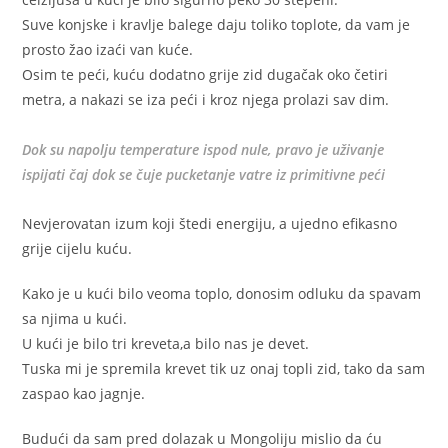
Suve konjske i kravlje balege daju toliko toplote, da vam je
prosto žao izaći van kuće.
Osim te peći, kuću dodatno grije zid dugačak oko četiri
metra, a nakazi se iza peći i kroz njega prolazi sav dim.
Dok su napolju temperature ispod nule, pravo je uživanje
ispijati čaj dok se čuje pucketanje vatre iz primitivne peći
Nevjerovatan izum koji štedi energiju, a ujedno efikasno
grije cijelu kuću.
Kako je u kući bilo veoma toplo, donosim odluku da spavam
sa njima u kući.
U kući je bilo tri kreveta,a bilo nas je devet.
Tuska mi je spremila krevet tik uz onaj topli zid, tako da sam
zaspao kao jagnje.
Budući da sam pred dolazak u Mongoliju mislio da ću