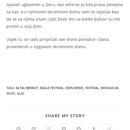
spavati uglavnom u Geru, ovo večeras je bila prava zamjena
za Ger, a u njihovom skromnom domu sam se osjećao kao
da se sa njima znam cijeli život: eto sa koliko ljubavi su me
primili u svoj dom.
Uvjek ću se rado prisjećati ove divne porodice i dana
provedenih u njigovom skromnom domu.
TAGS
:
ALTAI
,
BERKUT
,
EAGLE FESTIVAL
,
EDIN KRNIC
,
FESTIVAL
,
MONGOLIA
,
OLGY
,
ULGI
SHARE
SHARE MY STORY
THIS
CONTENT