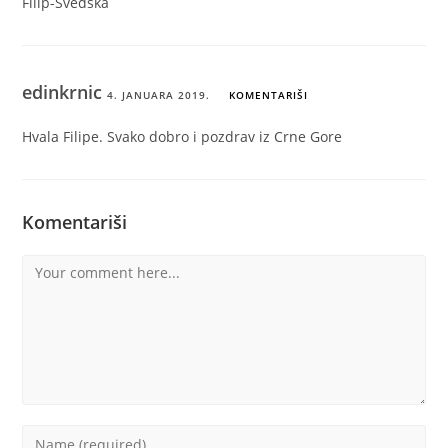
Filip-Švedska
edinkrnic
4. JANUARA 2019.
KOMENTARIŠI
Hvala Filipe. Svako dobro i pozdrav iz Crne Gore
Komentariši
Comment
Enter