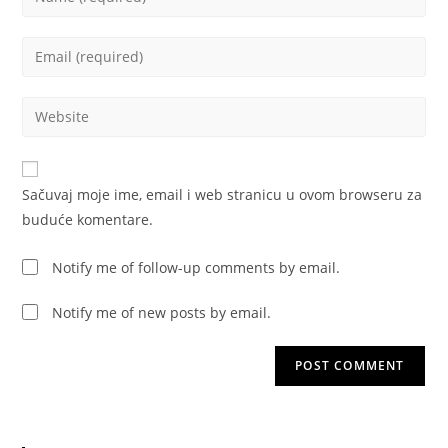
your
name
Enter
or
your
username
email
Enter
to
address
your
comment
to
website
comment
URL
Sačuvaj moje ime, email i web stranicu u ovom browseru za
(optional)
buduće komentare.
Notify me of follow-up comments by email.
Notify me of new posts by email.