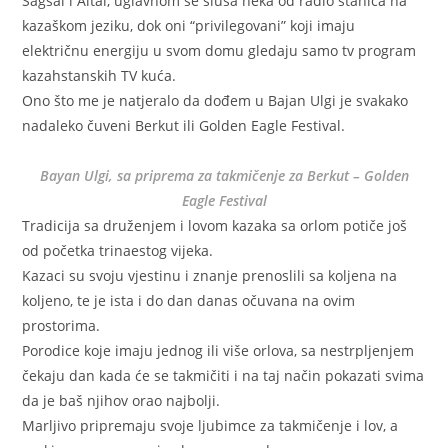
Sagsai i Altai, uglavnom se sluša neka od radio stanica na
kazaškom jeziku, dok oni “privilegovani” koji imaju
električnu energiju u svom domu gledaju samo tv program
kazahstanskih TV kuća.
Ono što me je natjeralo da dođem u Bajan Ulgi je svakako
nadaleko čuveni Berkut ili Golden Eagle Festival.
Bayan Ulgi, sa priprema za takmičenje za Berkut – Golden
Eagle Festival
Tradicija sa druženjem i lovom kazaka sa orlom potiče još
od početka trinaestog vijeka.
Kazaci su svoju vjestinu i znanje prenoslili sa koljena na
koljeno, te je ista i do dan danas očuvana na ovim
prostorima.
Porodice koje imaju jednog ili više orlova, sa nestrpljenjem
čekaju dan kada će se takmičiti i na taj način pokazati svima
da je baš njihov orao najbolji.
Marljivo pripremaju svoje ljubimce za takmičenje i lov, a