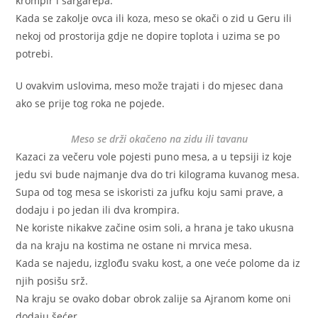
krompir i šargarepa.
Kada se zakolje ovca ili koza, meso se okači o zid u Geru ili
nekoj od prostorija gdje ne dopire toplota i uzima se po
potrebi.
U ovakvim uslovima, meso može trajati i do mjesec dana
ako se prije tog roka ne pojede.
Meso se drži okačeno na zidu ili tavanu
Kazaci za večeru vole pojesti puno mesa, a u tepsiji iz koje
jedu svi bude najmanje dva do tri kilograma kuvanog mesa.
Supa od tog mesa se iskoristi za jufku koju sami prave, a
dodaju i po jedan ili dva krompira.
Ne koriste nikakve začine osim soli, a hrana je tako ukusna
da na kraju na kostima ne ostane ni mrvica mesa.
Kada se najedu, izglođu svaku kost, a one veće polome da iz
njih posišu srž.
Na kraju se ovako dobar obrok zalije sa Ajranom kome oni
dodaju šećer.