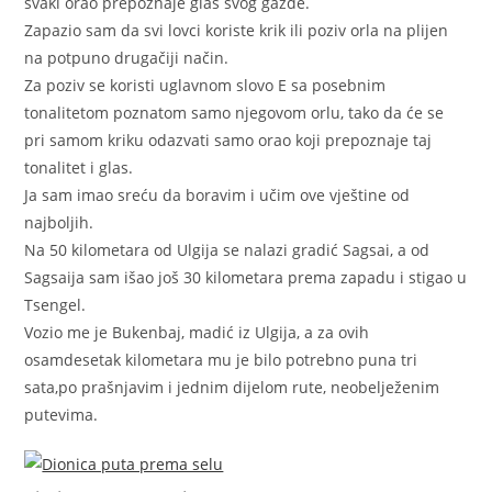
svaki orao prepoznaje glas svog gazde.
Zapazio sam da svi lovci koriste krik ili poziv orla na plijen
na potpuno drugačiji način.
Za poziv se koristi uglavnom slovo E sa posebnim
tonalitetom poznatom samo njegovom orlu, tako da će se
pri samom kriku odazvati samo orao koji prepoznaje taj
tonalitet i glas.
Ja sam imao sreću da boravim i učim ove vještine od
najboljih.
Na 50 kilometara od Ulgija se nalazi gradić Sagsai, a od
Sagsaija sam išao još 30 kilometara prema zapadu i stigao u
Tsengel.
Vozio me je Bukenbaj, madić iz Ulgija, a za ovih
osamdesetak kilometara mu je bilo potrebno puna tri
sata,po prašnjavim i jednim dijelom rute, neobelježenim
putevima.