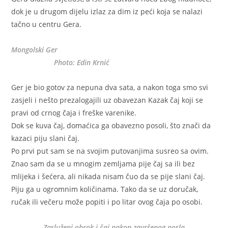
dok je u drugom dijelu izlaz za dim iz peći koja se nalazi
tačno u centru Gera.
Mongolski Ger
Photo: Edin Krnić
Ger je bio gotov za nepuna dva sata, a nakon toga smo svi
zasjeli i nešto prezalogajili uz obavezan Kazak čaj koji se
pravi od crnog čaja i freške varenike.
Dok se kuva čaj, domaćica ga obavezno posoli, što znači da
kazaci piju slani čaj.
Po prvi put sam se na svojim putovanjima susreo sa ovim.
Znao sam da se u mnogim zemljama pije čaj sa ili bez
mlijeka i šećera, ali nikada nisam čuo da se pije slani čaj.
Piju ga u ogromnim količinama. Tako da se uz doručak,
ručak ili večeru može popiti i po litar ovog čaja po osobi.
Zasluženi obrok i čaj nakon završenog posla