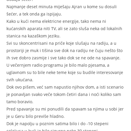
Najmanje deset minuta miješaju Ajran u kome su dosuli
šećer, a tek onda ga ispijaju.
Kako u kući nema elektricne energije, tako nema ni
kućanskih aparata niti TV, ali se zato sluša neka od lokalnih
stanica na kazaškom jeziku.
Svi su skoncentrisani na priče koje slušaju na radiju, a u
prostoriji je muk i tišina sve dok na radiju ne čuju nešto što
ih sve dobro zasmije i sve tako dok se ne ode na spavanje.
U večernjem radio programu je bilo malo pjesama, a
uglavnom su to bile neke teme koje su budile interesovanje
svih ukućana.
Dok ovo pišem, već sam napustio njihov dom, a isti scenario
je ponavljan svako veče tokom četiri dana i noći koliko sam
tamo boravio.
Pred spavanje su mi ponudili da spavam sa njima u sobi jer
je u Geru bilo previše hladno.
Dok je napolju u poznim satima bilo i do -10 stepeni
celzijusa u kući je bilo sigurno peko 30 stepeni.