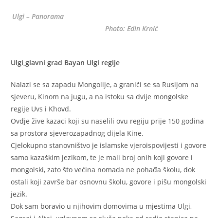
Ulgi – Panorama
Photo: Edin Krnić
Ulgi,glavni grad Bayan Ulgi regije
Nalazi se sa zapadu Mongolije, a graniči se sa Rusijom na
sjeveru, Kinom na jugu, a na istoku sa dvije mongolske
regije Uvs i Khovd.
Ovdje žive kazaci koji su naselili ovu regiju prije 150 godina
sa prostora sjeverozapadnog dijela Kine.
Cjelokupno stanovništvo je islamske vjeroispovijesti i govore
samo kazaškim jezikom, te je mali broj onih koji govore i
mongolski, zato što većina nomada ne pohađa školu, dok
ostali koji završe bar osnovnu školu, govore i pišu mongolski
jezik.
Dok sam boravio u njihovim domovima u mjestima Ulgi,