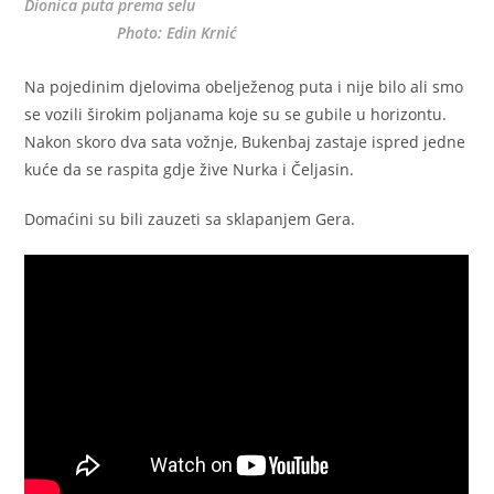
Dionica puta prema selu
Photo: Edin Krnić
Na pojedinim djelovima obelježenog puta i nije bilo ali smo
se vozili širokim poljanama koje su se gubile u horizontu.
Nakon skoro dva sata vožnje, Bukenbaj zastaje ispred jedne
kuće da se raspita gdje žive Nurka i Čeljasin.
Domaćini su bili zauzeti sa sklapanjem Gera.