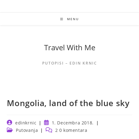
Skip
to
content
MENU
Travel With Me
PUTOPISI – EDIN KRNIC
Mongolia, land of the blue sky
Post
Post
edinkrnic
1. Decembra 2018.
author:
published:
Post
Post
Putovanja
2 0 komentara
category:
comments: